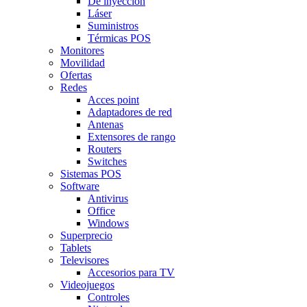
De inyección
Láser
Suministros
Térmicas POS
Monitores
Movilidad
Ofertas
Redes
Acces point
Adaptadores de red
Antenas
Extensores de rango
Routers
Switches
Sistemas POS
Software
Antivirus
Office
Windows
Superprecio
Tablets
Televisores
Accesorios para TV
Videojuegos
Controles