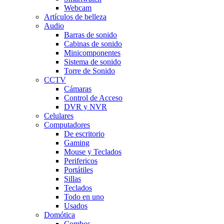
Webcam
Artículos de belleza
Audio
Barras de sonido
Cabinas de sonido
Minicomponentes
Sistema de sonido
Torre de Sonido
CCTV
Cámaras
Control de Acceso
DVR y NVR
Celulares
Computadores
De escritorio
Gaming
Mouse y Teclados
Perifericos
Portátiles
Sillas
Teclados
Todo en uno
Usados
Domótica
Combos