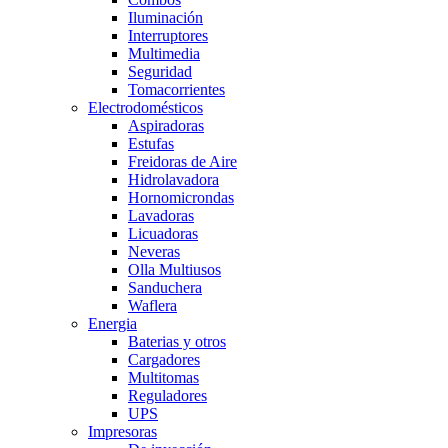
Iluminación
Interruptores
Multimedia
Seguridad
Tomacorrientes
Electrodomésticos
Aspiradoras
Estufas
Freidoras de Aire
Hidrolavadora
Hornomicrondas
Lavadoras
Licuadoras
Neveras
Olla Multiusos
Sanduchera
Waflera
Energia
Baterias y otros
Cargadores
Multitomas
Reguladores
UPS
Impresoras