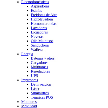
Electrodomésticos
Aspiradoras
Estufas
Freidoras de Aire
Hidrolavadora
Hornomicrondas
Lavadoras
Licuadoras
Neveras
Olla Multiusos
Sanduchera
Waflera
Energia
Baterias y otros
Cargadores
Multitomas
Reguladores
UPS
Impresoras
De inyección
Láser
Suministros
Térmicas POS
Monitores
Movilidad