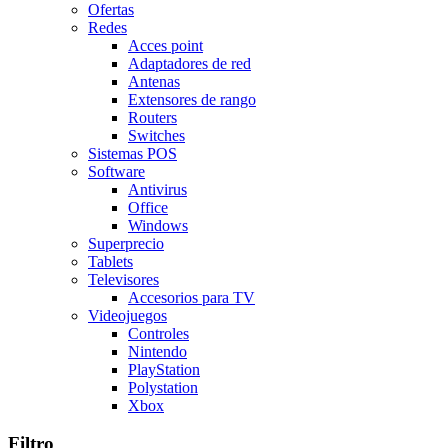
Ofertas
Redes
Acces point
Adaptadores de red
Antenas
Extensores de rango
Routers
Switches
Sistemas POS
Software
Antivirus
Office
Windows
Superprecio
Tablets
Televisores
Accesorios para TV
Videojuegos
Controles
Nintendo
PlayStation
Polystation
Xbox
Filtro