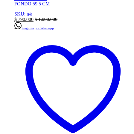
FONDO:59.5 CM
SKU: n/a
$
790.000
$
1.090.000
Pregunta por Whatsapp