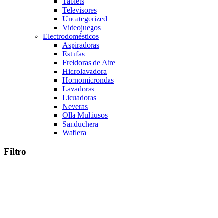
Tablets
Televisores
Uncategorized
Videojuegos
Electrodomésticos
Aspiradoras
Estufas
Freidoras de Aire
Hidrolavadora
Hornomicrondas
Lavadoras
Licuadoras
Neveras
Olla Multiusos
Sanduchera
Waflera
Filtro