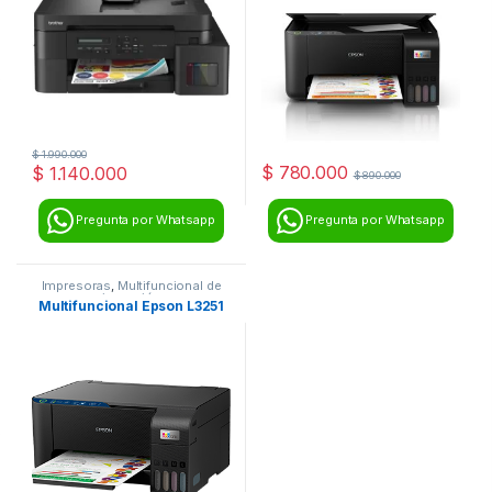
$
1.990.000
$
780.000
$
1.140.000
$
890.000
Pregunta por Whatsapp
Pregunta por Whatsapp
Impresoras
,
Multifuncional de
inyección
Multifuncional Epson L3251