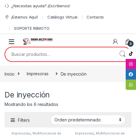
¿Necesitas ayuda? ¡Escríbenos!
¡Estamos Aquí!
Catálogo Virtual
Contacto
SOPORTE REMOTO
0
Inicio
Impresoras
De inyección
De inyección
Mostrando los 6 resultados
Filters
Impresoras
,
Multifuncional de
Impresoras
,
Multifuncional de