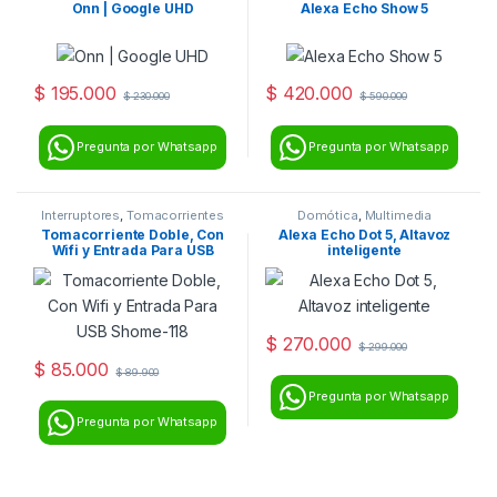
Multimedia
Onn | Google UHD
Alexa Echo Show 5
$
195.000
$
420.000
$
230.000
$
590.000
Pregunta por Whatsapp
Pregunta por Whatsapp
Interruptores
,
Tomacorrientes
Domótica
,
Multimedia
Tomacorriente Doble, Con
Alexa Echo Dot 5, Altavoz
Wifi y Entrada Para USB
inteligente
Shome-118
$
270.000
$
299.000
$
85.000
$
89.900
Pregunta por Whatsapp
Pregunta por Whatsapp