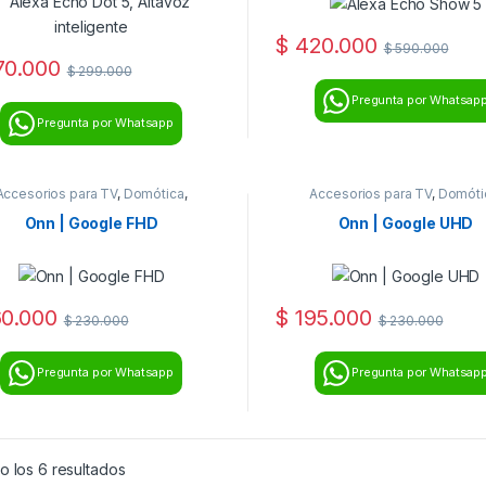
$
420.000
$
590.000
0.000
$
299.000
Pregunta por Whatsap
Pregunta por Whatsapp
Accesorios para TV
,
Domótica
,
Accesorios para TV
,
Domóti
Multimedia
Multimedia
Onn | Google FHD
Onn | Google UHD
0.000
$
195.000
$
230.000
$
230.000
Pregunta por Whatsapp
Pregunta por Whatsap
o los 6 resultados