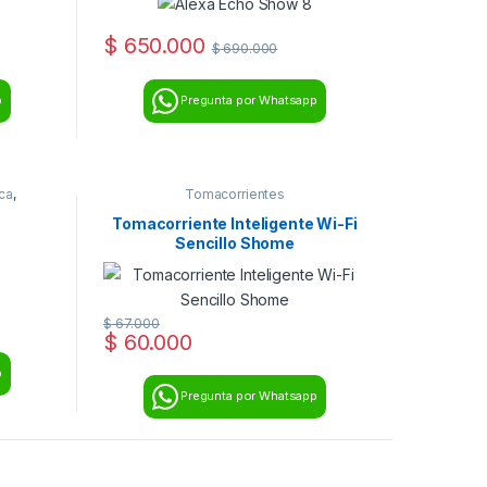
$
650.000
$
690.000
p
Pregunta por Whatsapp
ca
,
Tomacorrientes
Tomacorriente Inteligente Wi-Fi
Sencillo Shome
$
67.000
$
60.000
p
Pregunta por Whatsapp