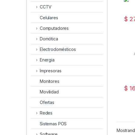
CCTV
Celulares
$
27
Computadores
Domótica
Electrodomésticos
Energia
Impresoras
Monitores
$
16
Movilidad
Ofertas
Redes
Sistemas POS
Mostrand
Software