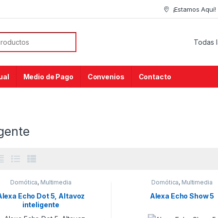
¡Estamos Aquí!
ual
Medio de Pago
Convenios
Contacto
igente
Domótica
,
Multimedia
Domótica
,
Multimedia
Alexa Echo Dot 5, Altavoz
Alexa Echo Show 5
inteligente