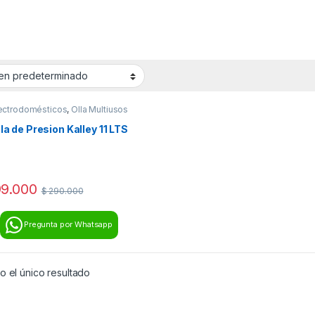
ectrodomésticos
,
Olla Multiusos
la de Presion Kalley 11 LTS
9.000
$
290.000
Pregunta por Whatsapp
 el único resultado