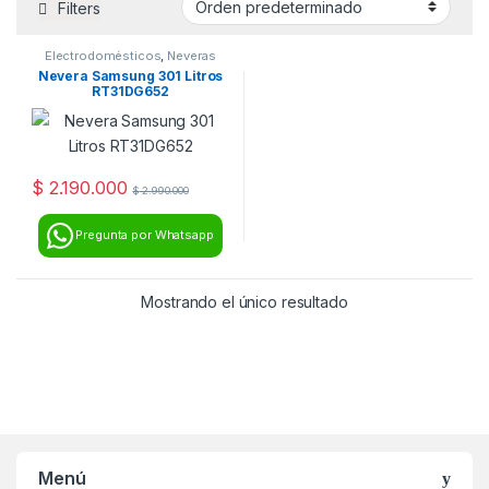
Filters
Electrodomésticos
,
Neveras
Nevera Samsung 301 Litros
RT31DG652
$
2.190.000
$
2.990.000
Pregunta por Whatsapp
Mostrando el único resultado
Menú