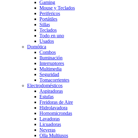
Gaming
Mouse y Teclados
Perifericos
Portátiles
Sillas
Teclados
Todo en uno
Usados
Domótica
Combos
Iluminación
Interruptores
Multimedia
Seguridad
Tomacorrientes
Electrodomésticos
Aspiradoras
Estufas
Freidoras de Aire
Hidrolavadora
Hornomicrondas
Lavadoras
Licuadoras
Neveras
Olla Multiusos