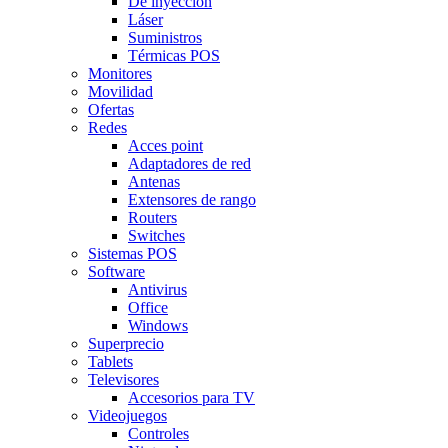
De inyección
Láser
Suministros
Térmicas POS
Monitores
Movilidad
Ofertas
Redes
Acces point
Adaptadores de red
Antenas
Extensores de rango
Routers
Switches
Sistemas POS
Software
Antivirus
Office
Windows
Superprecio
Tablets
Televisores
Accesorios para TV
Videojuegos
Controles