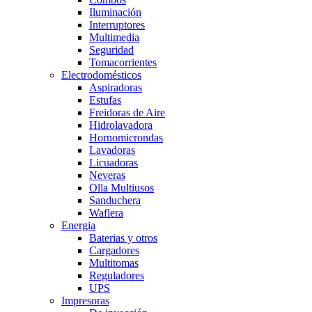
Iluminación
Interruptores
Multimedia
Seguridad
Tomacorrientes
Electrodomésticos
Aspiradoras
Estufas
Freidoras de Aire
Hidrolavadora
Hornomicrondas
Lavadoras
Licuadoras
Neveras
Olla Multiusos
Sanduchera
Waflera
Energia
Baterias y otros
Cargadores
Multitomas
Reguladores
UPS
Impresoras