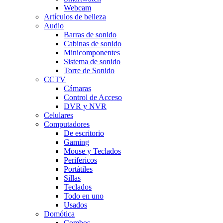
Webcam
Artículos de belleza
Audio
Barras de sonido
Cabinas de sonido
Minicomponentes
Sistema de sonido
Torre de Sonido
CCTV
Cámaras
Control de Acceso
DVR y NVR
Celulares
Computadores
De escritorio
Gaming
Mouse y Teclados
Perifericos
Portátiles
Sillas
Teclados
Todo en uno
Usados
Domótica
Combos