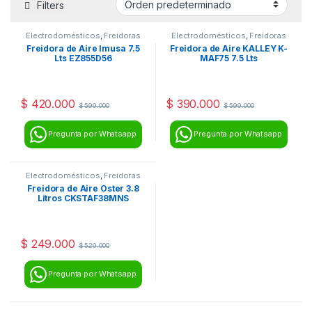
Filters
Electrodomésticos
,
Freidoras
Electrodomésticos
,
Freidoras
de Aire
de Aire
Freidora de Aire Imusa 7.5
Freidora de Aire KALLEY K-
Lts EZ855D56
MAF75 7.5 Lts
$
420.000
$
390.000
$
599.000
$
599.000
Pregunta por Whatsapp
Pregunta por Whatsapp
Electrodomésticos
,
Freidoras
de Aire
Freidora de Aire Oster 3.8
Litros CKSTAF38MNS
$
249.000
$
529.000
Pregunta por Whatsapp