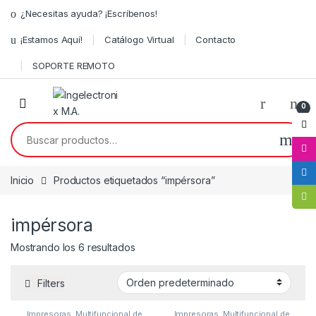
¿Necesitas ayuda? ¡Escríbenos!
¡Estamos Aquí!
Catálogo Virtual
Contacto
SOPORTE REMOTO
0
Inicio
Productos etiquetados “impérsora”
impérsora
Mostrando los 6 resultados
Filters
Impresoras
,
Multifuncional de
Impresoras
,
Multifuncional de